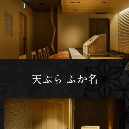
天ぷら ふか名