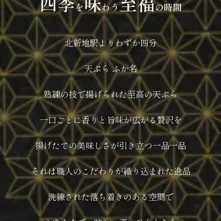
四季
味
至福
を
わう
の時間
北新地駅よりわずか四分
天ぷら ふか名
熟練の技で揚げられた至高の天ぷら
一口ごとに香りと旨味が広がる贅沢を
揚げたての美味しさが引き立つ一品一品
それは職人のこだわりが織り込まれた逸品
洗練された落ち着きのある空間で